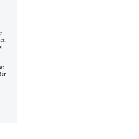
r
ten
en
at
der