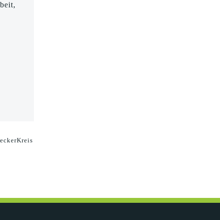
beit,
e
eckerKreis