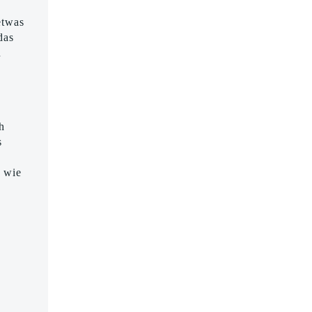
etwas
das
n
h
s
wie