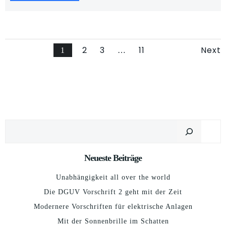
Page
Page
Page
Posts
2
3
11
Pos
Next
Page
1
…
navigation
nav
Suchen
Neueste Beiträge
Unabhängigkeit all over the world
Die DGUV Vorschrift 2 geht mit der Zeit
Modernere Vorschriften für elektrische Anlagen
Mit der Sonnenbrille im Schatten