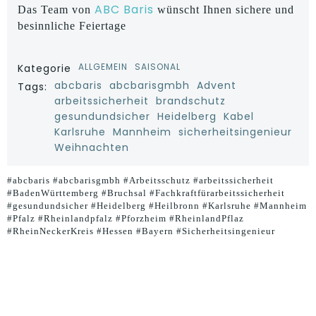
ABC Baris
Das Team von
wünscht Ihnen sichere und
besinnliche Feiertage
ALLGEMEIN
SAISONAL
Kategorie
abcbaris
abcbarisgmbh
Advent
Tags:
arbeitssicherheit
brandschutz
gesundundsicher
Heidelberg
Kabel
Karlsruhe
Mannheim
sicherheitsingenieur
Weihnachten
#abcbaris #abcbarisgmbh #Arbeitsschutz #arbeitssicherheit
#BadenWürttemberg #Bruchsal #Fachkraftfürarbeitssicherheit
#gesundundsicher #Heidelberg #Heilbronn #Karlsruhe #Mannheim
#Pfalz #Rheinlandpfalz #Pforzheim #RheinlandPflaz
#RheinNeckerKreis #Hessen #Bayern #Sicherheitsingenieur