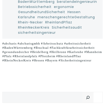
BadenWürttemberg
beratendeIngenieurin
Betriebssicherheit
ergonomie
GesundheitundSicherheit
Hessen
Karlsruhe
menschengerechteGestaltung
Rhein-Necker
RheinlandPflaz
RheinNeckerKreis
Sicherheitsaudit
sicherheitsingenieur
#abcbaris #abcbarisgmbh #Arbeitsschutz #arbeitssicherheit
#BadenWürttemberg #Bruchsal #Fachkraftfürarbeitssicherheit
#gesundundsicher #Heidelberg #Heilbronn #Karlsruhe #Mannheim
#Pfalz #Rheinlandpfalz #Pforzheim #RheinlandPflaz
#RheinNeckerKreis #Hessen #Bayern #Sicherheitsingenieur
Suchen