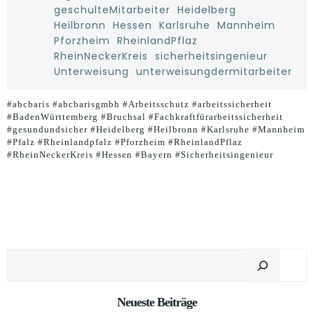
geschulteMitarbeiter
Heidelberg
Heilbronn
Hessen
Karlsruhe
Mannheim
Pforzheim
RheinlandPflaz
RheinNeckerKreis
sicherheitsingenieur
Unterweisung
unterweisungdermitarbeiter
#abcbaris #abcbarisgmbh #Arbeitsschutz #arbeitssicherheit
#BadenWürttemberg #Bruchsal #Fachkraftfürarbeitssicherheit
#gesundundsicher #Heidelberg #Heilbronn #Karlsruhe #Mannheim
#Pfalz #Rheinlandpfalz #Pforzheim #RheinlandPflaz
#RheinNeckerKreis #Hessen #Bayern #Sicherheitsingenieur
Suchen
Neueste Beiträge