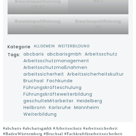
BG I
Branchenqualifizierung
SVLFG
Branchenqualifizierung
Branchenqualifizierung
BG II
UK
ALLGEMEIN
WEITERBILDUNG
Kategorie
abcbaris
abcbarisgmbh
Arbeitsschutz
Tags:
Arbeitsschutzmanagement
Arbeitsschutzmaßnahmen
arbeitssicherheit
Arbeitssicherheitskultur
Bruchsal
Fachkunde
Führungskräfteschulung
Führungskräfteweiterbildung
geschulteMitarbeiter
Heidelberg
Heilbronn
Karlsruhe
Mannheim
Weiterbildung
#abcbaris #abcbarisgmbh #Arbeitsschutz #arbeitssicherheit
#BadenWürttemberg #Bruchsal #Fachkraftfürarbeitssicherheit