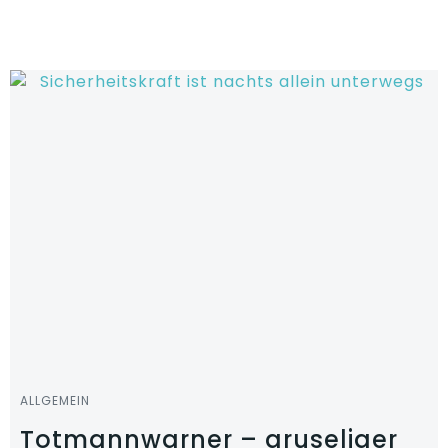
Zum
Inhalt
springen
ALLGEMEIN
Totmannwarner – gruseliger