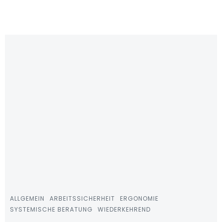
Zum
Inhalt
springen
ALLGEMEIN
ARBEITSSICHERHEIT
ERGONOMIE
SYSTEMISCHE BERATUNG
WIEDERKEHREND