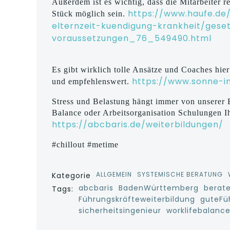
Außerdem ist es wichtig, dass die Mitarbeiter r
https://www.haufe.de
Stück möglich sein.
elternzeit-kuendigung-krankheit/gese
voraussetzungen_76_549490.html
Es gibt wirklich tolle Ansätze und Coaches hier
https://www.sonne-i
und empfehlenswert.
Stress und Belastung hängt immer von unserer
Balance oder Arbeitsorganisation Schulungen Ih
https://abcbaris.de/weiterbildungen/
#chillout #metime
ALLGEMEIN
SYSTEMISCHE BERATUNG
Kategorie
abcbaris
BadenWürttemberg
berat
Tags:
Führungskräfteweiterbildung
guteFü
sicherheitsingenieur
worklifebalanc