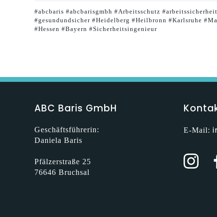
#abcbaris #abcbarisgmbh #Arbeitsschutz #arbeitssicherhei
#gesundundsicher #Heidelberg #Heilbronn #Karlsruhe #Ma
#Hessen #Bayern #Sicherheitsingenieur
ABC Baris GmbH
Konta
Geschäftsführerin:
E-Mail:
Daniela Baris
Pfälzerstraße 25
76646 Bruchsal