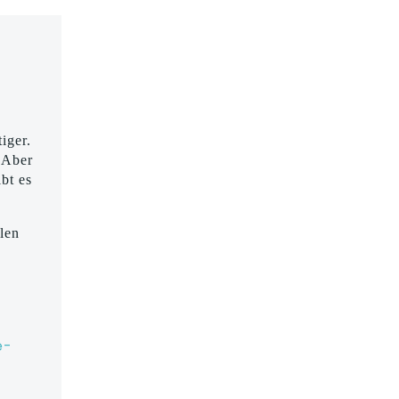
iger.
 Aber
bt es
len
e-