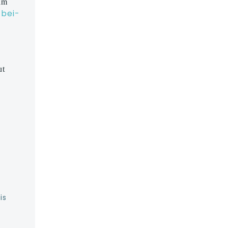
 am
-bei-
ut
is