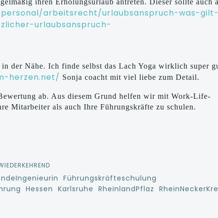
egelmäßig ihren Erholungsurlaub antreten. Dieser sollte auch
/personal/arbeitsrecht/urlaubsanspruch-was-gilt
tzlicher-urlaubsanspruch-
 in der Nähe. Ich finde selbst das Lach Yoga wirklich super g
m-herzen.net/
Sonja coacht mit viel liebe zum Detail.
 Bewertung ab. Aus diesem Grund helfen wir mit Work-Life-
re Mitarbeiter als auch Ihre Führungskräfte zu schulen.
WIEDERKEHREND
endeIngenieurin
Führungskräfteschulung
hrung
Hessen
Karlsruhe
RheinlandPflaz
RheinNeckerKre
e