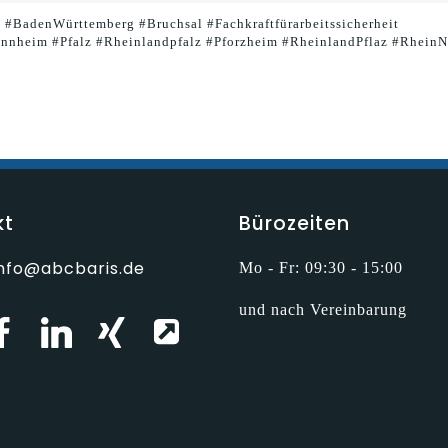
t #BadenWürttemberg #Bruchsal #Fachkraftfürarbeitssicherheit
nnheim #Pfalz #Rheinlandpfalz #Pforzheim #RheinlandPflaz #RheinN
kt
Bürozeiten
info@abcbaris.de
Mo - Fr: 09:30 - 15:00
und nach Vereinbarung