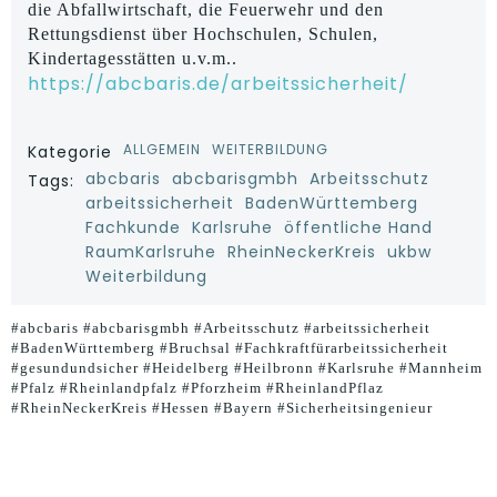
die Abfallwirtschaft, die Feuerwehr und den
Rettungsdienst über Hochschulen, Schulen,
Kindertagesstätten u.v.m..
https://abcbaris.de/arbeitssicherheit/
ALLGEMEIN
WEITERBILDUNG
Kategorie
abcbaris
abcbarisgmbh
Arbeitsschutz
Tags:
arbeitssicherheit
BadenWürttemberg
Fachkunde
Karlsruhe
öffentliche Hand
RaumKarlsruhe
RheinNeckerKreis
ukbw
Weiterbildung
#abcbaris #abcbarisgmbh #Arbeitsschutz #arbeitssicherheit
#BadenWürttemberg #Bruchsal #Fachkraftfürarbeitssicherheit
#gesundundsicher #Heidelberg #Heilbronn #Karlsruhe #Mannheim
#Pfalz #Rheinlandpfalz #Pforzheim #RheinlandPflaz
#RheinNeckerKreis #Hessen #Bayern #Sicherheitsingenieur