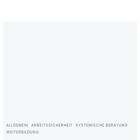
Zum
Inhalt
springen
ALLGEMEIN
ARBEITSSICHERHEIT
SYSTEMISCHE BERATUNG
WEITERBILDUNG