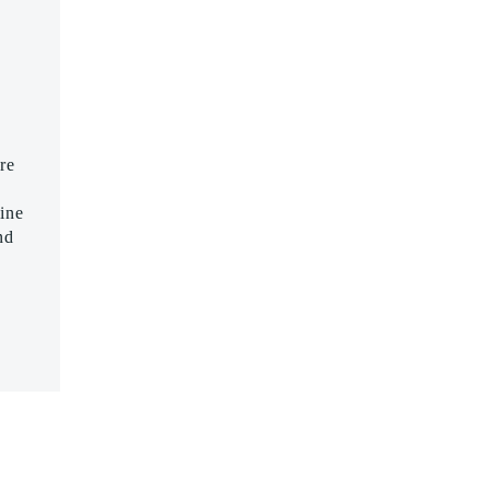
re
ine
nd