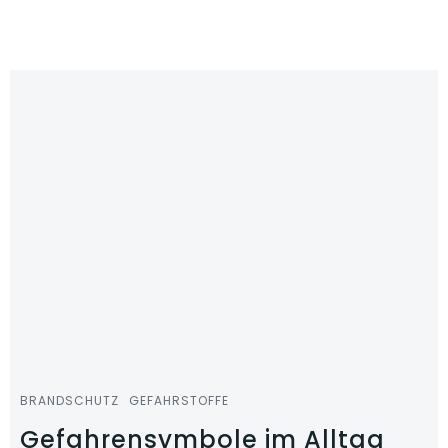
Zum
Inhalt
springen
BRANDSCHUTZ
GEFAHRSTOFFE
Gefahrensymbole im Alltag